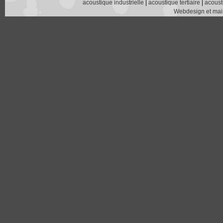
acoustique industrielle
|
acoustique tertiaire
|
acoust
Webdesign et main