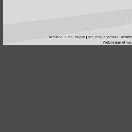
acoustique industrielle
|
acoustique tertiaire
|
acoust
Webdesign et main