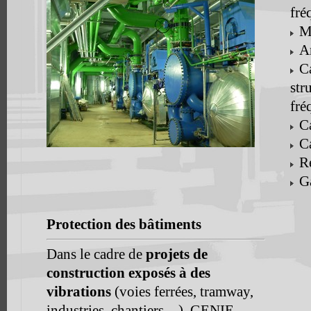
fré
Me
An
Ca
str
fré
Ca
Ca
Re
Ga
Protection des bâtiments
Dans le cadre de
projets de
construction exposés à des
vibrations
(voies ferrées, tramway,
industries, chantiers…), GENIE